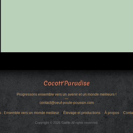
Cocott'Paradise
Progressons ensemble vers un avenir et un monde meilleurs !
---
contact@oeuf-poule-poussin.com
s : Ensemble vers un monde meilleur
Élevage et productions
À propos
Conta
Copyright © 2026 Gaëlle.All rights reserved.