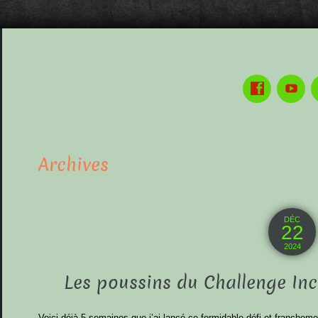
Archives
DÉC
22
2024
Les poussins du Challenge Inc
Voici déjà 5 semaines que j’ai lancé ce formidable défi et francheme