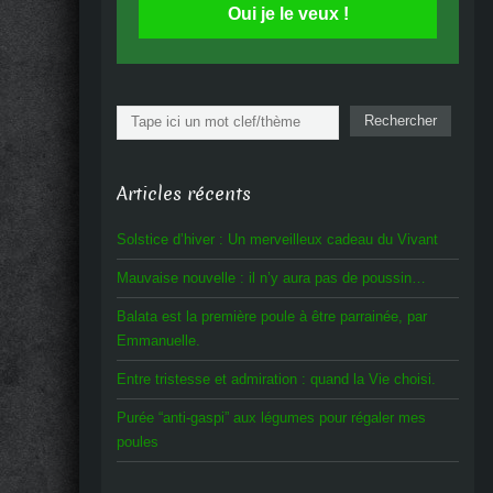
Oui je le veux !
Rechercher
Rechercher
Articles récents
Solstice d’hiver : Un merveilleux cadeau du Vivant
Mauvaise nouvelle : il n’y aura pas de poussin…
Balata est la première poule à être parrainée, par
Emmanuelle.
Entre tristesse et admiration : quand la Vie choisi.
Purée “anti-gaspi” aux légumes pour régaler mes
poules