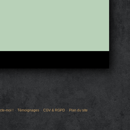
cte-moi !
Témoignages
CGV & RGPD
Plan du site