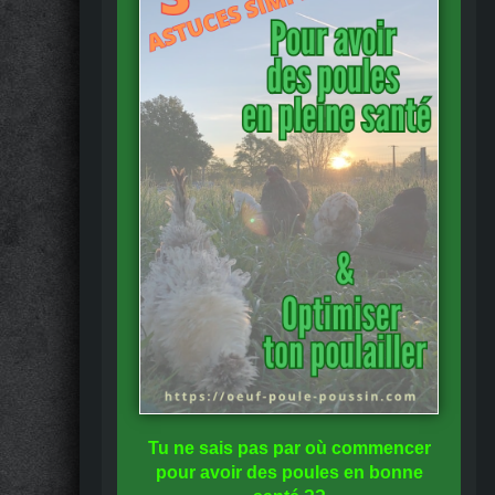
Tu ne sais pas
par où commencer
pour avoir des
poules en bonne