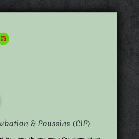
ubation & Poussins (CIP)
nt, je n’ai pas vu le temps passer. Ce challenge est une