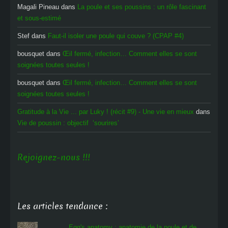
Magali Pineau
dans
La poule et ses poussins : un rôle fascinant
et sous-estimé
Stef
dans
Faut-il isoler une poule qui couve ? (CPAP #4)
bousquet
dans
Œil fermé, infection… Comment elles se sont
soignées toutes seules !
bousquet
dans
Œil fermé, infection… Comment elles se sont
soignées toutes seules !
Gratitude à la Vie ... par Luky ! (récit #9) - Une vie en mieux
dans
Vie de poussin : objectif ‘sourires’
Rejoignez-nous !!!
Les articles tendance :
Egg's anatomy : anatomie de la poule et de