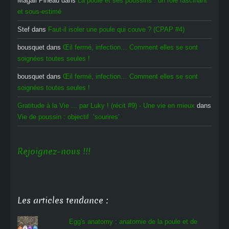
Magali Pineau
dans
La poule et ses poussins : un rôle fascinant
et sous-estimé
Stef
dans
Faut-il isoler une poule qui couve ? (CPAP #4)
bousquet
dans
Œil fermé, infection… Comment elles se sont
soignées toutes seules !
bousquet
dans
Œil fermé, infection… Comment elles se sont
soignées toutes seules !
Gratitude à la Vie ... par Luky ! (récit #9) - Une vie en mieux
dans
Vie de poussin : objectif ‘sourires’
Rejoignez-nous !!!
Les articles tendance :
Egg's anatomy : anatomie de la poule et de