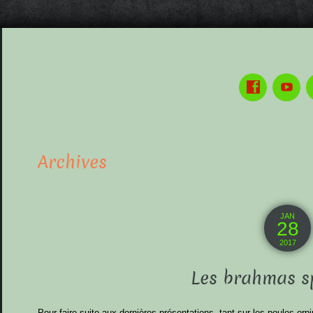
Archives
JAN
28
2017
Les brahmas s
Pour faire suite aux dernières présentations, tant sur les poules or