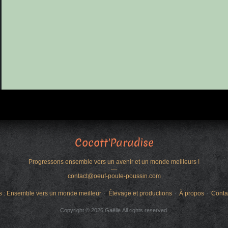
Cocott'Paradise
Progressons ensemble vers un avenir et un monde meilleurs !
---
contact@oeuf-poule-poussin.com
s : Ensemble vers un monde meilleur
Élevage et productions
À propos
Conta
Copyright © 2026 Gaëlle.All rights reserved.