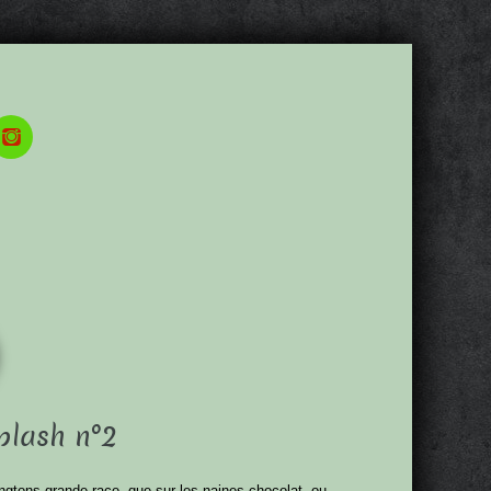
plash n°2
pingtons grande race, que sur les naines chocolat, ou