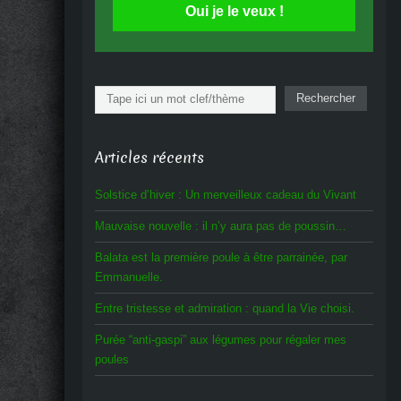
Oui je le veux !
Rechercher
Rechercher
Articles récents
Solstice d’hiver : Un merveilleux cadeau du Vivant
Mauvaise nouvelle : il n’y aura pas de poussin…
Balata est la première poule à être parrainée, par
Emmanuelle.
Entre tristesse et admiration : quand la Vie choisi.
Purée “anti-gaspi” aux légumes pour régaler mes
poules