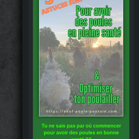
Tu ne sais pas
par où commencer
pour avoir des
poules en bonne