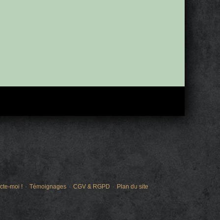
cte-moi !
Témoignages
CGV & RGPD
Plan du site