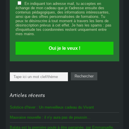
En indiquant ton adresse mail, tu acceptes en
échange de mon cadeau que je t'adresse ensuite des
contenus pédagogiques, des informations intéressantes,
ainsi que des offres personnalisées de formations. Tu
peux te désinscrire à tout moment à travers les liens de
désinscription prévus à cet effet. Je hais les spams : pas
d'inquiétude tes coordonnées restent uniquement entre
mes mains.
Oui je le veux !
Rechercher
Rechercher
Articles récents
Solstice d’hiver : Un merveilleux cadeau du Vivant
Mauvaise nouvelle : il n’y aura pas de poussin…
Balata est la première poule à être parrainée, par Emmanuelle.