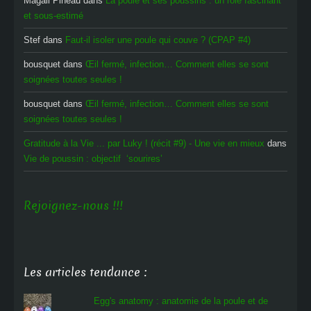
Magali Pineau
dans
La poule et ses poussins : un rôle fascinant
et sous-estimé
Stef
dans
Faut-il isoler une poule qui couve ? (CPAP #4)
bousquet
dans
Œil fermé, infection… Comment elles se sont
soignées toutes seules !
bousquet
dans
Œil fermé, infection… Comment elles se sont
soignées toutes seules !
Gratitude à la Vie ... par Luky ! (récit #9) - Une vie en mieux
dans
Vie de poussin : objectif ‘sourires’
Rejoignez-nous !!!
Les articles tendance :
Egg's anatomy : anatomie de la poule et de