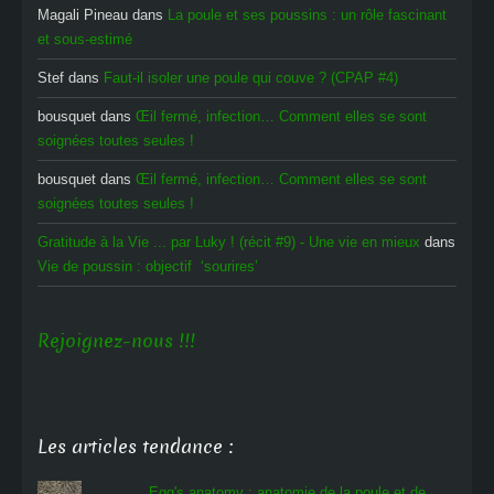
Magali Pineau
dans
La poule et ses poussins : un rôle fascinant
et sous-estimé
Stef
dans
Faut-il isoler une poule qui couve ? (CPAP #4)
bousquet
dans
Œil fermé, infection… Comment elles se sont
soignées toutes seules !
bousquet
dans
Œil fermé, infection… Comment elles se sont
soignées toutes seules !
Gratitude à la Vie ... par Luky ! (récit #9) - Une vie en mieux
dans
Vie de poussin : objectif ‘sourires’
Rejoignez-nous !!!
Les articles tendance :
Egg's anatomy : anatomie de la poule et de