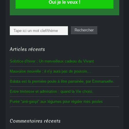
Oui je le veux !
Rechercher
Rechercher
Articles récents
Solstice d’hiver : Un merveilleux cadeau du Vivant
Mauvaise nouvelle : il n’y aura pas de poussin…
Balata est la première poule à être parrainée, par Emmanuelle.
Entre tristesse et admiration : quand la Vie choisi.
Purée “anti-gaspi” aux légumes pour régaler mes poules
Commentaires récents