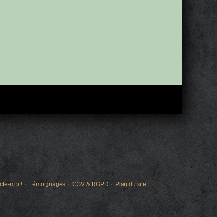
cte-moi !
Témoignages
CGV & RGPD
Plan du site