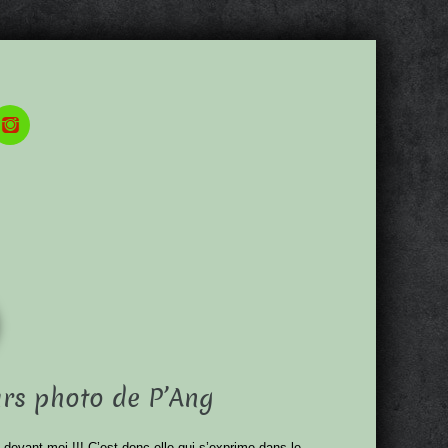
urs photo de P’Ang
 devant moi !!! C’est donc elle qui s’exprime dans le