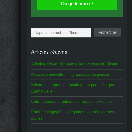
Oui je le veux !
Rechercher
Rechercher
Articles récents
Solstice d’hiver : Un merveilleux cadeau du Vivant
Mauvaise nouvelle : il n’y aura pas de poussin…
Balata est la première poule à être parrainée, par
Emmanuelle.
Entre tristesse et admiration : quand la Vie choisi.
Purée “anti-gaspi” aux légumes pour régaler mes
poules