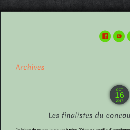
Archives
OCT
16
2017
Les finalistes du conco
Je laisse de ce pas le clavier à miss P’Ang qui sautille d’impatience