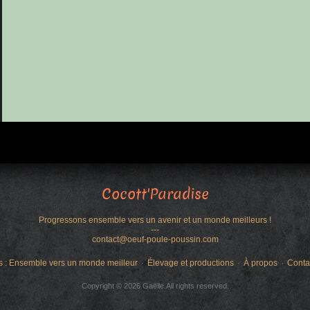
Cocott'Paradise
Progressons ensemble vers un avenir et un monde meilleurs !
---
contact@oeuf-poule-poussin.com
s : Ensemble vers un monde meilleur
Élevage et productions
À propos
Conta
Copyright © 2026 Gaëlle.All rights reserved.