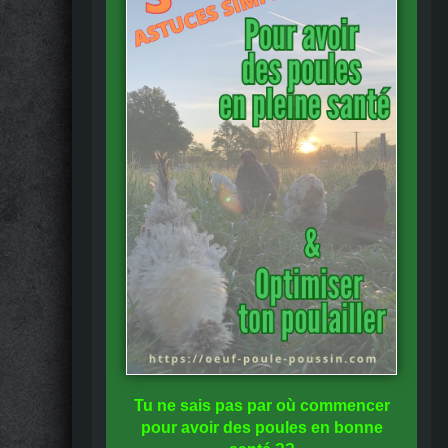
Tu ne sais pas
par où commencer
pour avoir des
poules en bonne