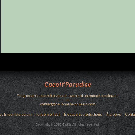
Cocott'Paradise
Progressons ensemble vers un avenir et un monde meilleurs !
---
contact@oeuf-poule-poussin.com
s : Ensemble vers un monde meilleur
Élevage et productions
À propos
Conta
Copyright © 2026 Gaëlle.All rights reserved.