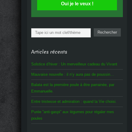
Oui je le veux !
Rechercher
Rechercher
Articles récents
Solstice d’hiver : Un merveilleux cadeau du Vivant
Mauvaise nouvelle : il n’y aura pas de poussin…
Balata est la première poule à être parrainée, par
Emmanuelle.
Entre tristesse et admiration : quand la Vie choisi.
Purée “anti-gaspi” aux légumes pour régaler mes
poules