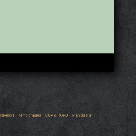
cte-moi !
Témoignages
CGV & RGPD
Plan du site