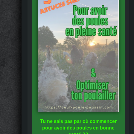
Tu ne sais pas
par où commencer
pour avoir des
poules en bonne