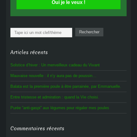
Oui je le veux !
Rechercher
Rechercher
Articles récents
Solstice d’hiver : Un merveilleux cadeau du Vivant
Mauvaise nouvelle : il n’y aura pas de poussin…
Balata est la première poule à être parrainée, par Emmanuelle.
Entre tristesse et admiration : quand la Vie choisi.
Purée “anti-gaspi” aux légumes pour régaler mes poules
Commentaires récents