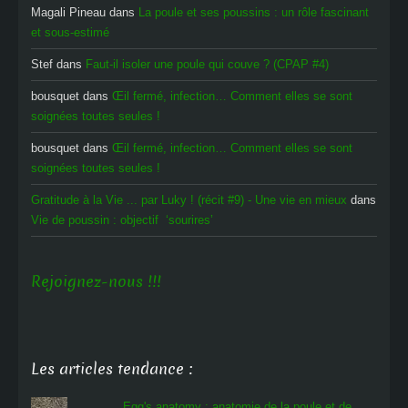
Magali Pineau
dans
La poule et ses poussins : un rôle fascinant
et sous-estimé
Stef
dans
Faut-il isoler une poule qui couve ? (CPAP #4)
bousquet
dans
Œil fermé, infection… Comment elles se sont
soignées toutes seules !
bousquet
dans
Œil fermé, infection… Comment elles se sont
soignées toutes seules !
Gratitude à la Vie ... par Luky ! (récit #9) - Une vie en mieux
dans
Vie de poussin : objectif ‘sourires’
Rejoignez-nous !!!
Les articles tendance :
Egg's anatomy : anatomie de la poule et de