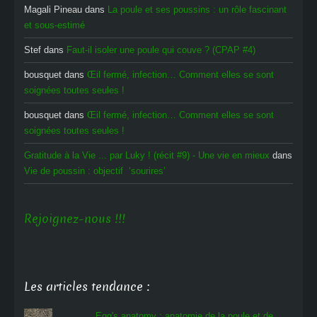
Magali Pineau
dans
La poule et ses poussins : un rôle fascinant
et sous-estimé
Stef
dans
Faut-il isoler une poule qui couve ? (CPAP #4)
bousquet
dans
Œil fermé, infection… Comment elles se sont
soignées toutes seules !
bousquet
dans
Œil fermé, infection… Comment elles se sont
soignées toutes seules !
Gratitude à la Vie ... par Luky ! (récit #9) - Une vie en mieux
dans
Vie de poussin : objectif ‘sourires’
Rejoignez-nous !!!
Les articles tendance :
Egg's anatomy : anatomie de la poule et de