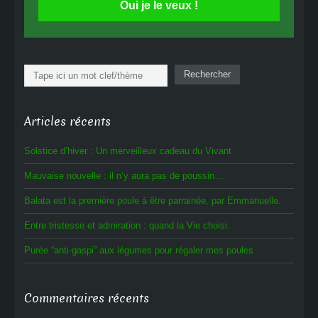
Oui je le veux !
Rechercher
Rechercher
Articles récents
Solstice d’hiver : Un merveilleux cadeau du Vivant
Mauvaise nouvelle : il n’y aura pas de poussin…
Balata est la première poule à être parrainée, par Emmanuelle.
Entre tristesse et admiration : quand la Vie choisi.
Purée “anti-gaspi” aux légumes pour régaler mes poules
Commentaires récents