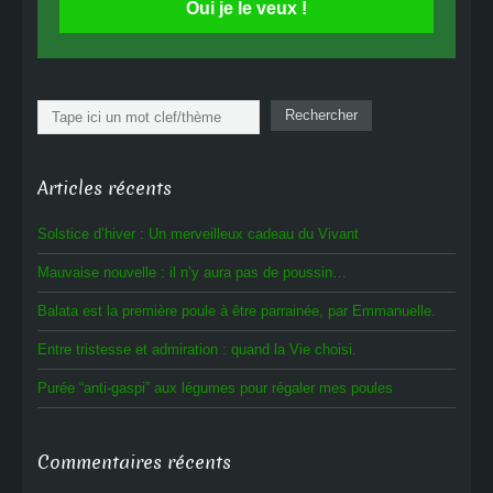
Oui je le veux !
Rechercher
Rechercher
Articles récents
Solstice d’hiver : Un merveilleux cadeau du Vivant
Mauvaise nouvelle : il n’y aura pas de poussin…
Balata est la première poule à être parrainée, par Emmanuelle.
Entre tristesse et admiration : quand la Vie choisi.
Purée “anti-gaspi” aux légumes pour régaler mes poules
Commentaires récents