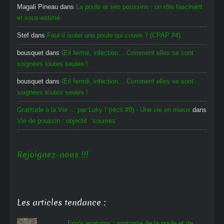
Magali Pineau
dans
La poule et ses poussins : un rôle fascinant
et sous-estimé
Stef
dans
Faut-il isoler une poule qui couve ? (CPAP #4)
bousquet
dans
Œil fermé, infection… Comment elles se sont
soignées toutes seules !
bousquet
dans
Œil fermé, infection… Comment elles se sont
soignées toutes seules !
Gratitude à la Vie ... par Luky ! (récit #9) - Une vie en mieux
dans
Vie de poussin : objectif ‘sourires’
Rejoignez-nous !!!
Les articles tendance :
Egg's anatomy : anatomie de la poule et de