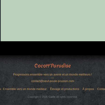
Cocott'Paradise
Progressons ensemble vers un avenir et un monde meilleurs !
---
contact@oeuf-poule-poussin.com
s : Ensemble vers un monde meilleur
Élevage et productions
À propos
Conta
Copyright © 2026 Gaëlle.All rights reserved.