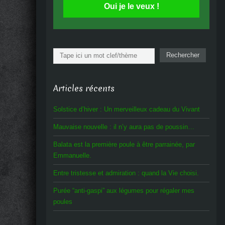
Oui je le veux !
Rechercher
Rechercher
Articles récents
Solstice d’hiver : Un merveilleux cadeau du Vivant
Mauvaise nouvelle : il n’y aura pas de poussin…
Balata est la première poule à être parrainée, par
Emmanuelle.
Entre tristesse et admiration : quand la Vie choisi.
Purée “anti-gaspi” aux légumes pour régaler mes
poules