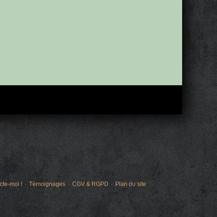
cte-moi !
Témoignages
CGV & RGPD
Plan du site