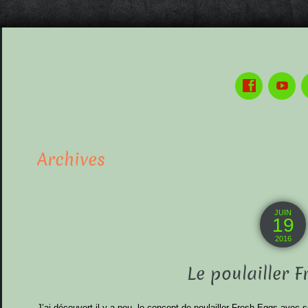
Archives
JUIN
19
2016
Le poulailler 
J’ai découvert il y a peu, le concept de poulailler Fresh Eggs avec s