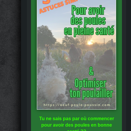
Tu ne sais pas
par où commencer
pour avoir des
poules en bonne