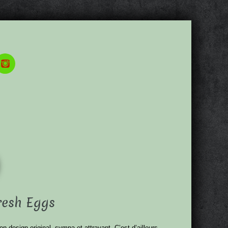
Fresh Eggs
on design original, sympa et attrayant. C’est d’ailleurs