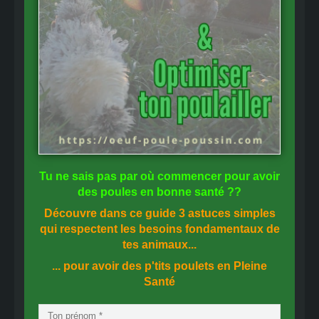
Tu ne sais pas
par où commencer
pour avoir
des
poules en bonne santé
??
Découvre dans ce guide
3 astuces simples
qui respectent les besoins fondamentaux de
tes animaux...
... pour avoir des p'tits poulets en
Pleine
Santé