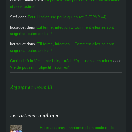
Magali Pineau
dans
La poule et ses poussins : un rôle fascinant
et sous-estimé
Stef
dans
Faut-il isoler une poule qui couve ? (CPAP #4)
bousquet
dans
Œil fermé, infection… Comment elles se sont
soignées toutes seules !
bousquet
dans
Œil fermé, infection… Comment elles se sont
soignées toutes seules !
Gratitude à la Vie ... par Luky ! (récit #9) - Une vie en mieux
dans
Vie de poussin : objectif ‘sourires’
Rejoignez-nous !!!
Les articles tendance :
Egg's anatomy : anatomie de la poule et de