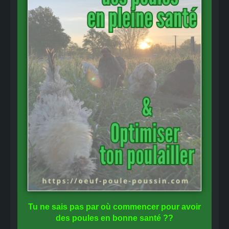
Tu ne sais pas
par où commencer
pour avoir
des
poules en bonne santé
??