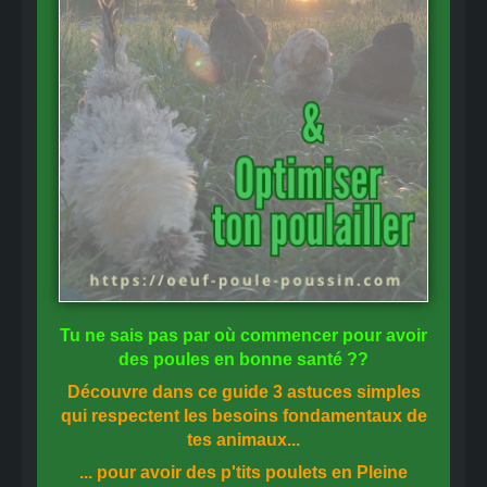
Tu ne sais pas
par où commencer
pour avoir
des
poules en bonne santé
??
Découvre dans ce guide
3 astuces simples
qui respectent les besoins fondamentaux de
tes animaux...
... pour avoir des p'tits poulets en
Pleine