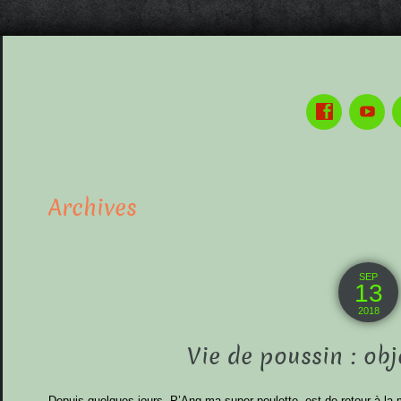
Archives
SEP
13
2018
Vie de poussin : obj
Depuis quelques jours, P’Ang ma super poulette, est de retour à l