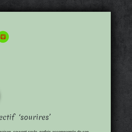
ectif ‘sourires’
a maison, souvent seule, parfois accompagnée de son