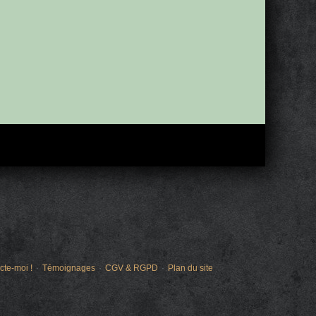
cte-moi !
Témoignages
CGV & RGPD
Plan du site