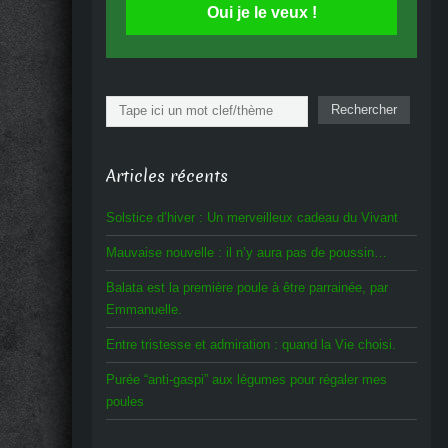
Oui je le veux !
Rechercher
Rechercher
Articles récents
Solstice d’hiver : Un merveilleux cadeau du Vivant
Mauvaise nouvelle : il n’y aura pas de poussin…
Balata est la première poule à être parrainée, par
Emmanuelle.
Entre tristesse et admiration : quand la Vie choisi.
Purée “anti-gaspi” aux légumes pour régaler mes
poules