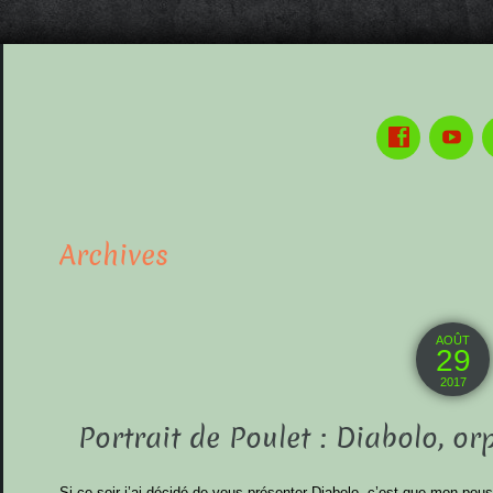
Archives
AOÛT
29
2017
Portrait de Poulet : Diabolo, or
Si ce soir j’ai décidé de vous présenter Diabolo, c’est que mon pou