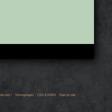
cte-moi !
Témoignages
CGV & RGPD
Plan du site