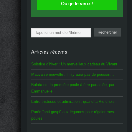
Oui je le veux !
Rechercher
Rechercher
Articles récents
Solstice d’hiver : Un merveilleux cadeau du Vivant
Mauvaise nouvelle : il n’y aura pas de poussin…
Balata est la première poule à être parrainée, par
Emmanuelle.
Entre tristesse et admiration : quand la Vie choisi.
Purée “anti-gaspi” aux légumes pour régaler mes
poules