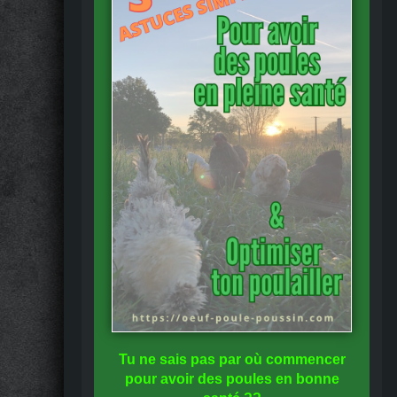
Tu ne sais pas
par où commencer
pour avoir des
poules en bonne