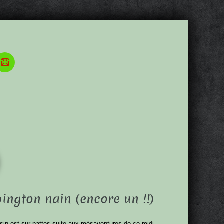
pington nain (encore un !!)
ssin est sur pattes suite aux mésaventures de ce midi