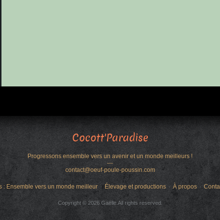
Cocott'Paradise
Progressons ensemble vers un avenir et un monde meilleurs !
---
contact@oeuf-poule-poussin.com
s : Ensemble vers un monde meilleur
Élevage et productions
À propos
Conta
Copyright © 2026 Gaëlle.All rights reserved.