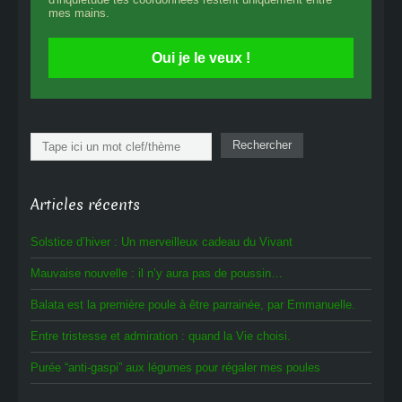
mes mains.
Oui je le veux !
Rechercher
Rechercher
Articles récents
Solstice d’hiver : Un merveilleux cadeau du Vivant
Mauvaise nouvelle : il n’y aura pas de poussin…
Balata est la première poule à être parrainée, par Emmanuelle.
Entre tristesse et admiration : quand la Vie choisi.
Purée “anti-gaspi” aux légumes pour régaler mes poules