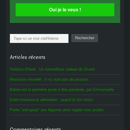
Oui je le veux !
Rechercher
Rechercher
Articles récents
Solstice d’hiver : Un merveilleux cadeau du Vivant
Mauvaise nouvelle : il n’y aura pas de poussin…
Balata est la première poule à être parrainée, par Emmanuelle.
Entre tristesse et admiration : quand la Vie choisi.
Purée “anti-gaspi” aux légumes pour régaler mes poules
Commentaires récents