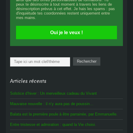
peux te désinscrire à tout moment à travers les liens de
désinscription prévus à cet effet. Je hais les spams : pas
d'inquiétude tes coordonnées restent uniquement entre
mes mains.
Oui je le veux !
Rechercher
Rechercher
Articles récents
Solstice d’hiver : Un merveilleux cadeau du Vivant
Mauvaise nouvelle : il n’y aura pas de poussin…
Balata est la première poule à être parrainée, par Emmanuelle.
Entre tristesse et admiration : quand la Vie choisi.