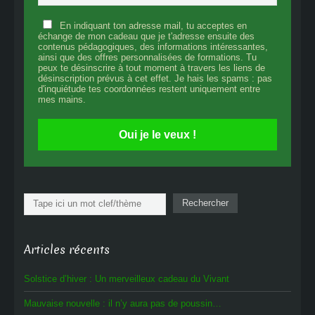
En indiquant ton adresse mail, tu acceptes en
échange de mon cadeau que je t'adresse ensuite des
contenus pédagogiques, des informations intéressantes,
ainsi que des offres personnalisées de formations. Tu
peux te désinscrire à tout moment à travers les liens de
désinscription prévus à cet effet. Je hais les spams : pas
d'inquiétude tes coordonnées restent uniquement entre
mes mains.
Oui je le veux !
Rechercher
Rechercher
Articles récents
Solstice d’hiver : Un merveilleux cadeau du Vivant
Mauvaise nouvelle : il n’y aura pas de poussin…