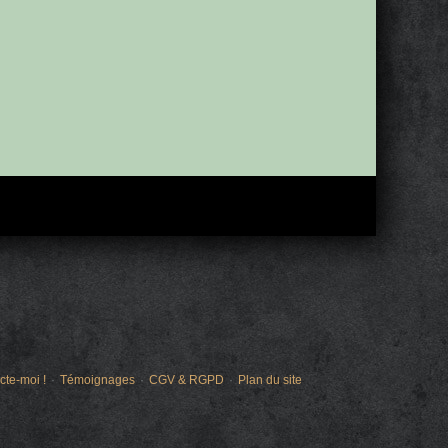
cte-moi !
Témoignages
CGV & RGPD
Plan du site