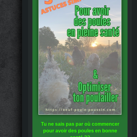
Tu ne sais pas
par où commencer
pour avoir des
poules en bonne