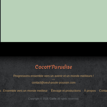
Cocott'Paradise
Progressons ensemble vers un avenir et un monde meilleurs !
---
contact@oeuf-poule-poussin.com
s : Ensemble vers un monde meilleur
Élevage et productions
À propos
Conta
Copyright © 2026 Gaëlle.All rights reserved.