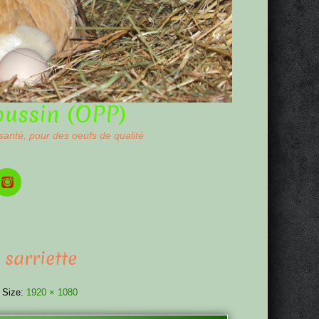
oussin (OPP)
 santé, pour des oeufs de qualité
 sarriette
 Size:
1920 × 1080