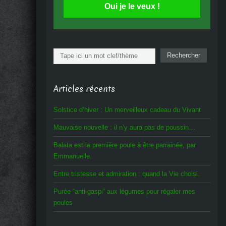
Oui je le veux !
Rechercher
Rechercher
Articles récents
Solstice d’hiver : Un merveilleux cadeau du Vivant
Mauvaise nouvelle : il n’y aura pas de poussin…
Balata est la première poule à être parrainée, par
Emmanuelle.
Entre tristesse et admiration : quand la Vie choisi.
Purée “anti-gaspi” aux légumes pour régaler mes
poules