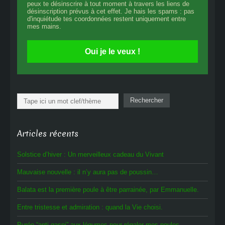
peux te désinscrire à tout moment à travers les liens de
désinscription prévus à cet effet. Je hais les spams : pas
d'inquiétude tes coordonnées restent uniquement entre
mes mains.
Oui je le veux !
Rechercher
Rechercher
Articles récents
Solstice d’hiver : Un merveilleux cadeau du Vivant
Mauvaise nouvelle : il n’y aura pas de poussin…
Balata est la première poule à être parrainée, par Emmanuelle.
Entre tristesse et admiration : quand la Vie choisi.
Purée “anti-gaspi” aux légumes pour régaler mes poules