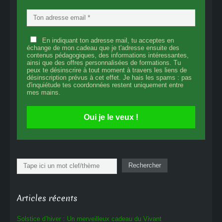
En indiquant ton adresse mail, tu acceptes en
échange de mon cadeau que je t'adresse ensuite des
contenus pédagogiques, des informations intéressantes,
ainsi que des offres personnalisées de formations. Tu
peux te désinscrire à tout moment à travers les liens de
désinscription prévus à cet effet. Je hais les spams : pas
d'inquiétude tes coordonnées restent uniquement entre
mes mains.
Oui je le veux !
Rechercher
Rechercher
Articles récents
Solstice d’hiver : Un merveilleux cadeau du Vivant