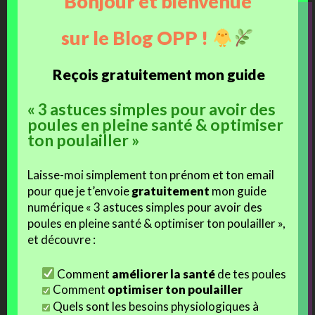
Bonjour et bienvenue
petites huppes qui s’affichent fièrement !! Je fonds en les
voyant !
sur le Blog OPP !
Reçois gratuitement mon guide
un grand Merci à Sandrine pour les photos, et le
« 3 astuces simples pour avoir des
compte rendu minutieux par oeuf (cela me permet un vrai
poules en pleine santé & optimiser
suivi de chaque poule
et contribue à toujours
ton poulailler »
améliorer la qualité des oeufs fécondés que je propose
)
Laisse-moi simplement ton prénom et ton email
pour que je t’envoie
gratuitement
mon guide
—–
numérique « 3 astuces simples pour avoir des
poules en pleine santé & optimiser ton poulailler »,
Si toi aussi tu veux me partager un faire part
et découvre :
d’éclosion, utilise le mail de ta commande, ce sera parfait
pour me joindre rapidement !
Comment
améliorer la santé
de tes poules
Comment
optimiser ton poulailler
Si toi aussi tu veux assurer des poussins de qualité à
Quels sont les besoins physiologiques à
tes poules ou ton petit élevage, c’est par ici, sur la