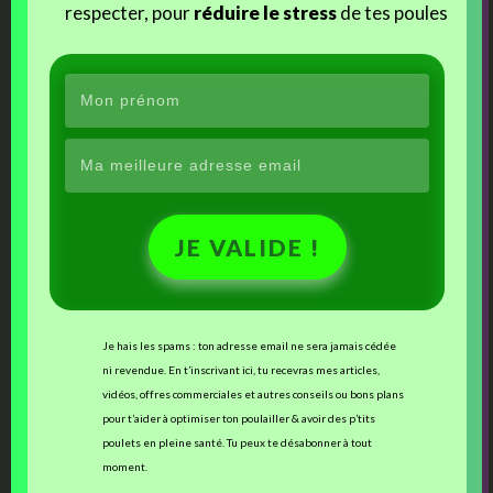
respecter, pour
réduire le stress
de tes poules
boutique en ligne de Cocott’Paradise
.
j'aime
Facebook
J’aime ça :
JE VALIDE !
Je hais les spams : ton adresse email ne sera jamais cédée
ni revendue. En t’inscrivant ici, tu recevras mes articles,
Ces articles devraient vous intéresser :
vidéos, offres commerciales et autres conseils ou bons plans
pour t’aider à optimiser ton poulailler & avoir des p’tits
poulets en pleine santé. Tu peux te désabonner à tout
moment.