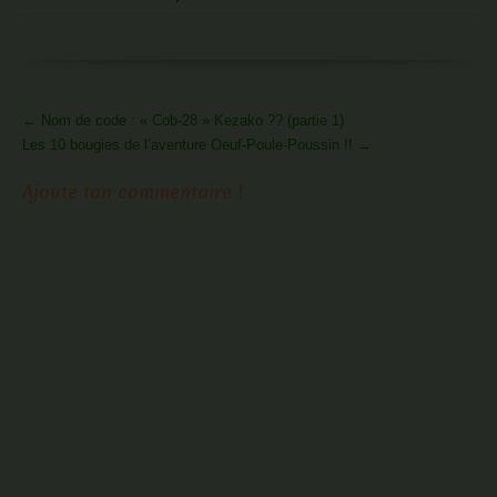
More
←
Nom de code : « Cob-28 » Kezako ?? (partie 1)
Articles
Les 10 bougies de l’aventure Oeuf-Poule-Poussin !!
→
Ajoute ton commentaire !