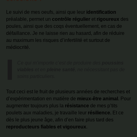
Le suivi de mes oeufs, ainsi que leur
identification
préalable, permet un
contrôle régulier
et
rigoureux
des
poules, ainsi que des coqs éventuellement, en cas de
défaillance. Je ne laisse rien au hasard, afin de réduire
au maximum les risques d’infertilité et surtout de
médiocrité.
Ce qui m’importe c’est de produire des
poussins
viables
et en
pleine santé
, ne nécessitant pas de
soins particuliers.
Tout ceci est le fruit de plusieurs années de recherches et
d’expérimentation en matière de
mieux-être animal
. Pour
augmenter toujours plus la
résistance
de mes p’tits
poulets aux maladies, je travaille leur
résilience.
Et ce
dès le plus jeune âge, afin d’en faire plus tard des
reproducteurs fiables et vigoureux
.