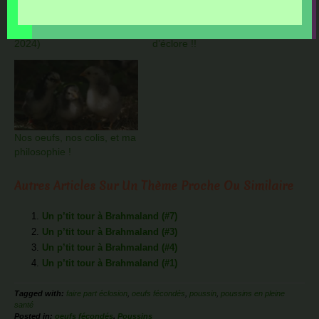
Challenge Incubation et
Transfert d’oeufs
Poussins (CIP automne
embryonnés et sur le point
2024)
d’éclore !!
Nos oeufs, nos colis, et ma
philosophie !
Autres Articles Sur Un Thème Proche Ou Similaire
Un p’tit tour à Brahmaland (#7)
Un p’tit tour à Brahmaland (#3)
Un p’tit tour à Brahmaland (#4)
Un p’tit tour à Brahmaland (#1)
Tagged with:
faire part éclosion
,
oeufs fécondés
,
poussin
,
poussins en pleine
santé
Posted in:
oeufs fécondés
,
Poussins