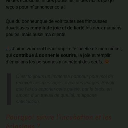
Ni des éclosions, ni des poussins, ni des mails que je
reçois pour m’annoncer cela !!
Que du bonheur que de voir toutes ses frimousses
duveteuses
remplir de joie et de fierté
les deux mamans
poules, mais aussi ma cliente.
J’aime vraiment beaucoup cette facette de mon métier,
qui
contribue à donner le sourire
, la joie et remplir
d’émotions les personnes m’achètent des oeufs.
C’est toujours un immense honneur pour moi de
recevoir ces messages, avec des images. Savoir
que j’ai pu apporter cette gaieté, par le biais, en
amont, d’un travail de qualité, m’apporte
satisfaction.
Pourquoi suivre l’incubation et les
éclosions ?