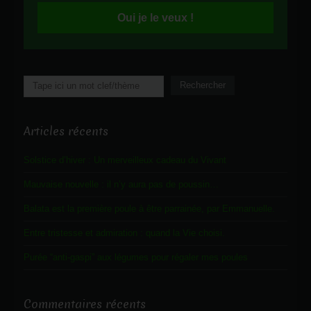
Oui je le veux !
Rechercher
Rechercher
Articles récents
Solstice d’hiver : Un merveilleux cadeau du Vivant
Mauvaise nouvelle : il n’y aura pas de poussin…
Balata est la première poule à être parrainée, par Emmanuelle.
Entre tristesse et admiration : quand la Vie choisi.
Purée “anti-gaspi” aux légumes pour régaler mes poules
Commentaires récents