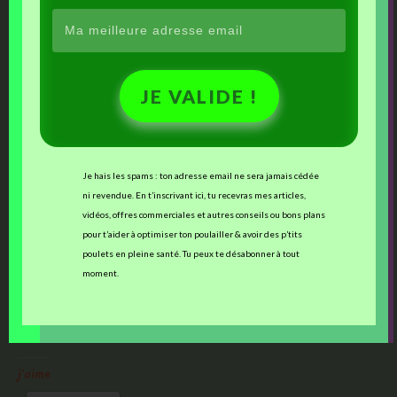
il était animé en janvier par Clotilde du blog
Flaneries mystiques
, qui
proposait
la magie et la féérie
comme sujet de réflexion.
JE VALIDE !
Je hais les spams : ton adresse email ne sera jamais cédée
ni revendue. En t’inscrivant ici, tu recevras mes articles,
vidéos, offres commerciales et autres conseils ou bons plans
pour t’aider à optimiser ton poulailler & avoir des p’tits
poulets en pleine santé. Tu peux te désabonner à tout
moment.
En marche vers un avenir meilleur…
j'aime