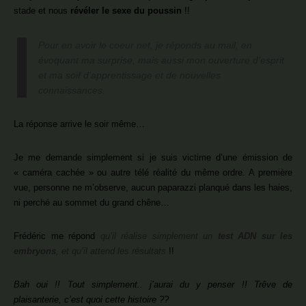
stade et nous
révéler le sexe du poussin
!!
Pour en avoir le coeur net, je réponds au mail, en
évoquant ma surprise, mais aussi mon ouverture d’esprit
et ma soif d’apprentissage et de nouvelles
connaissances.
La réponse arrive le soir même…
Je me demande simplement si je suis victime d’une émission de
« caméra cachée » ou autre télé réalité du même ordre. A première
vue, personne ne m’observe, aucun paparazzi planqué dans les haies,
ni perché au sommet du grand chêne…
Frédéric me répond
qu’il réalise simplement un
test ADN sur les
embryons
, et qu’il attend les résultats
!!
Bah oui !! Tout simplement.. j’aurai du y penser !! Trêve de
plaisanterie, c’est quoi cette histoire ??