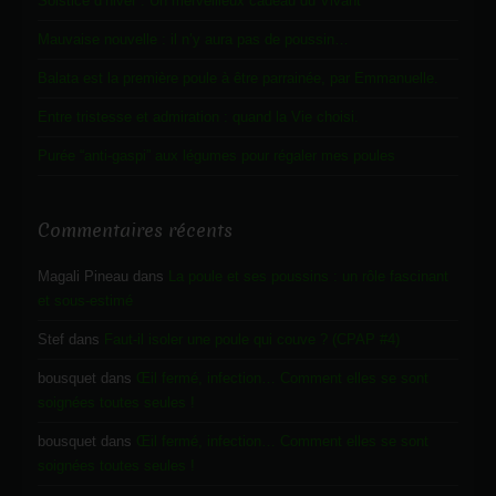
Solstice d’hiver : Un merveilleux cadeau du Vivant
Mauvaise nouvelle : il n’y aura pas de poussin…
Balata est la première poule à être parrainée, par Emmanuelle.
Entre tristesse et admiration : quand la Vie choisi.
Purée “anti-gaspi” aux légumes pour régaler mes poules
Commentaires récents
Magali Pineau
dans
La poule et ses poussins : un rôle fascinant
et sous-estimé
Stef
dans
Faut-il isoler une poule qui couve ? (CPAP #4)
bousquet
dans
Œil fermé, infection… Comment elles se sont
soignées toutes seules !
bousquet
dans
Œil fermé, infection… Comment elles se sont
soignées toutes seules !