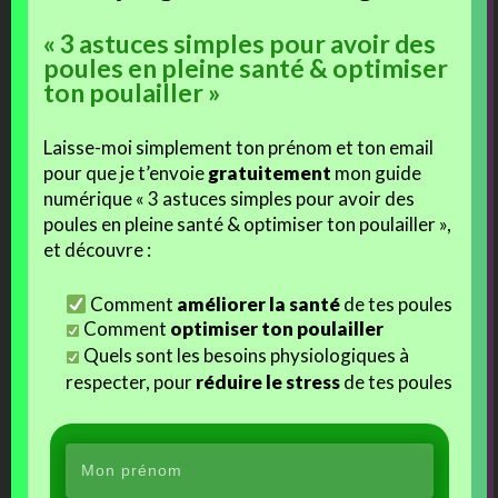
Mais cela vaut vraiment le coup d’essayer, avant de décider
« 3 astuces simples pour avoir des
définitivement de la politique d’élevage à conserver.
poules en pleine santé & optimiser
ton poulailler »
Emballés par le projet et l’envie d’
harmonie au sein de mes familles
de poulets
, 2019 sera pleinement dédiée à améliorer encore nos
Laisse-moi simplement ton prénom et ton email
protocoles de prélèvements d’une part, et la fiabilité des tests en
pour que je t’envoie
gratuitement
mon guide
laboratoire d’autre part.
numérique « 3 astuces simples pour avoir des
poules en pleine santé & optimiser ton poulailler »,
En espérant pouvoir également
faire rêver plein de
et découvre :
passionnés
grâce aux poulettes de Brahmaland, et aux
avancées scientifiques
Comment
améliorer la santé
de tes poules
Comment
optimiser ton poulailler
=> RDV en fin d’année pour le
bilan
!
Quels sont les besoins physiologiques à
respecter, pour
réduire le stress
de tes poules
=> Où sur Poule Académie pour
en savoir plus
!
(ouverture du
site aux inscriptions dans les jours à venir)
Cet article participe au festival mensuel de la
Cavalcade des Blogs
, et