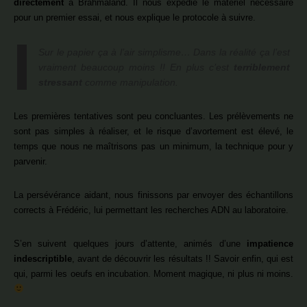
directement
à Brahmaland. Il nous expédie le matériel nécessaire
pour un premier essai, et nous explique le protocole à suivre.
Sur le papier ça à l’air simplisme… Dans la réalité ça l’est
vraiment beaucoup moins !! En plus c’est
terriblement
stressant
comme manipulation.
Les premières tentatives sont peu concluantes. Les prélèvements ne
sont pas simples à réaliser, et le risque d’avortement est élevé, le
temps que nous ne maîtrisons pas un minimum, la technique pour y
parvenir.
La persévérance aidant, nous finissons par envoyer des échantillons
corrects à Frédéric, lui permettant les recherches ADN au laboratoire.
S’en suivent quelques jours d’attente, animés d’une
impatience
indescriptible
, avant de découvrir les résultats !! Savoir enfin, qui est
qui, parmi les oeufs en incubation. Moment magique, ni plus ni moins.