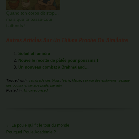
Quand ton corps dit stop…
mais que ta basse-cour
t’attends !
Autres Articles Sur Un Thème Proche Ou Similaire
Soleil et lumière
Nouvelle recette de pâtée pour poussins !
Un nouveau combat à Brahmaland…
Tagged with:
cavalcade des blogs
,
féérie
,
Magie
,
sexage des embryons
,
sexage
des poussins
,
sexage poule. par adn
Posted in:
Uncategorized
More
←
La poule qui fit le tour du monde
Articles
Pourquoi Poule Académie ?
→