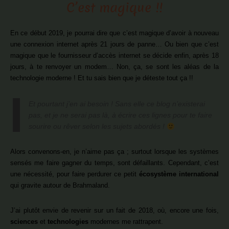
C’est magique !!
En ce début 2019, je pourrai dire que c’est magique d’avoir à nouveau
une connexion internet après 21 jours de panne… Ou bien que c’est
magique que le fournisseur d’accès internet se décide enfin, après 18
jours, à te renvoyer un modem… Non, ça, se sont les aléas de la
technologie moderne ! Et tu sais bien que je déteste tout ça !!
Et pourtant j’en ai besoin ! Sans elle ce blog n’existerai
pas, et je ne serai pas là, à écrire ces lignes pour te faire
sourire ou rêver selon les sujets abordés !
Alors convenons-en, je n’aime pas ça ; surtout lorsque les systèmes
sensés me faire gagner du temps, sont défaillants. Cependant, c’est
une nécessité, pour faire perdurer ce petit
écosystème international
qui gravite autour de Brahmaland.
J’ai plutôt envie de revenir sur un fait de 2018, où, encore une fois,
sciences
et
technologies
modernes me rattrapent.