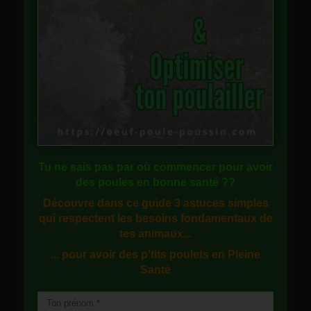
Tu ne sais pas
par où commencer
pour avoir
des
poules en bonne santé
??
Découvre dans ce guide
3 astuces simples
qui respectent les besoins fondamentaux de
tes animaux...
... pour avoir des p'tits poulets en
Pleine
Santé