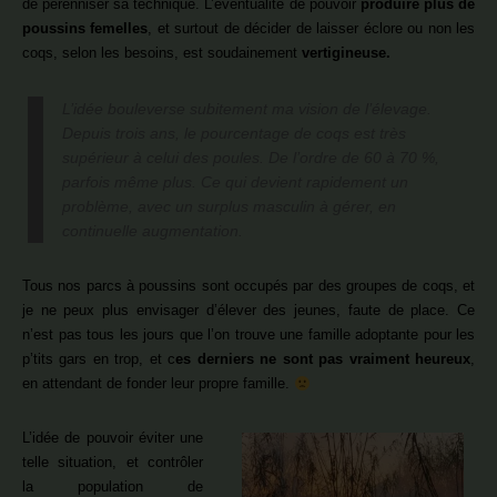
de pérenniser sa technique. L’éventualité de pouvoir
produire plus de
poussins femelles
, et surtout de décider de laisser éclore ou non les
coqs, selon les besoins, est soudainement
vertigineuse.
L’idée bouleverse subitement ma vision de l’élevage.
Depuis trois ans, le pourcentage de coqs est très
supérieur à celui des poules. De l’ordre de 60 à 70 %,
parfois même plus. Ce qui devient rapidement un
problème, avec un surplus masculin à gérer, en
continuelle augmentation.
Tous nos parcs à poussins sont occupés par des groupes de coqs, et
je ne peux plus envisager d’élever des jeunes, faute de place. Ce
n’est pas tous les jours que l’on trouve une famille adoptante pour les
p’tits gars en trop, et c
es derniers ne sont pas vraiment heureux
,
en attendant de fonder leur propre famille.
L’idée de pouvoir éviter une
telle situation, et contrôler
la population de