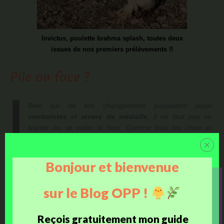
Invictus, poulette brahma splash, toutes deux
issues de nos premiers prélèvements !!
Pile ou face ?
Bien sûr de tels changements possèdent aussi
contraintes
et
revers de médaille
, il ne faut pas se
leurrer ou se voiler la face. Comme tous les choix et
décisions que nous faisons au cours de notre existence, il
y a du pour et du contre.
Bonjour et bienvenue
Chacun oriente ses actions en fonction de ses réflexions, opinions, et
style de vie. Estimer les avantages et les inconvénients, avant de
sur le Blog OPP !
tout bouleverser. Savoir qu’il y aura quand même des moments
difficiles à surmonter, et que tout n’est jamais tout rose.
Reçois gratuitement mon guide