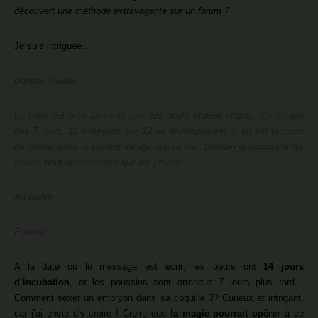
découvert une méthode extravagante sur un forum ?
Je suis intriguée…
Bonjour Gaëlle,
Le colis est bien arrivé et tous les oeufs étaient intacts. Au mirage
des 7 jours, 11 embryons sur 12 se développaient.
Il en est toujours
de même après le second mirage réalisé hier. Demain je connaîtrai les
sexes, pour ne conserver que les poules.
Au plaisir,
Frédéric
A la date où le message est écrit, les oeufs ont
14 jours
d’incubation
, et les poussins sont attendus 7 jours plus tard…
Comment sexer un embryon dans sa coquille ?? Curieux et intrigant,
car j’ai envie d’y croire ! Croire que
la magie pourrait opérer
à ce