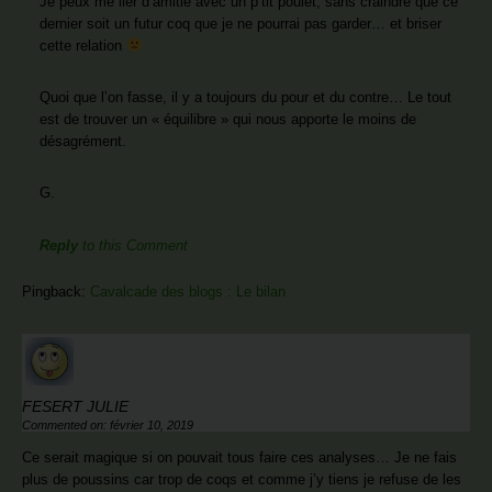
Je peux me lier d’amitié avec un p’tit poulet, sans craindre que ce
dernier soit un futur coq que je ne pourrai pas garder… et briser
cette relation
Quoi que l’on fasse, il y a toujours du pour et du contre… Le tout
est de trouver un « équilibre » qui nous apporte le moins de
désagrément.
G.
Reply
to this Comment
Pingback:
Cavalcade des blogs : Le bilan
FESERT JULIE
Commented on: février 10, 2019
Ce serait magique si on pouvait tous faire ces analyses… Je ne fais
plus de poussins car trop de coqs et comme j’y tiens je refuse de les