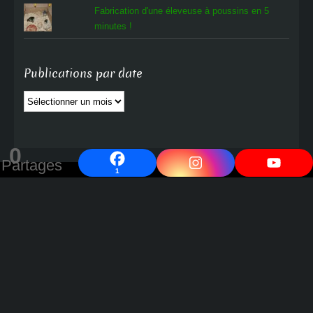
Fabrication d'une éleveuse à poussins en 5
minutes !
Publications par date
Publications
par
date
0
Partages
1
Cocott'Paradise
Progressons ensemble vers un avenir et un monde meilleurs !
---
contact@oeuf-poule-poussin.com
Accueil
La e-boutique OPP
La Farandole des Blogs : Ensemble vers un