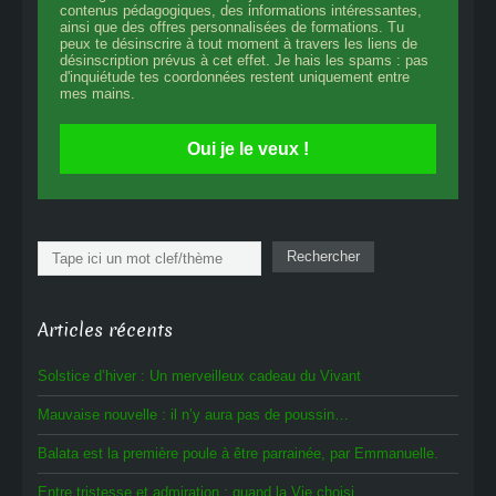
contenus pédagogiques, des informations intéressantes,
ainsi que des offres personnalisées de formations. Tu
peux te désinscrire à tout moment à travers les liens de
désinscription prévus à cet effet. Je hais les spams : pas
d'inquiétude tes coordonnées restent uniquement entre
mes mains.
Oui je le veux !
Rechercher
Rechercher
Articles récents
Solstice d’hiver : Un merveilleux cadeau du Vivant
Mauvaise nouvelle : il n’y aura pas de poussin…
Balata est la première poule à être parrainée, par Emmanuelle.
Entre tristesse et admiration : quand la Vie choisi.