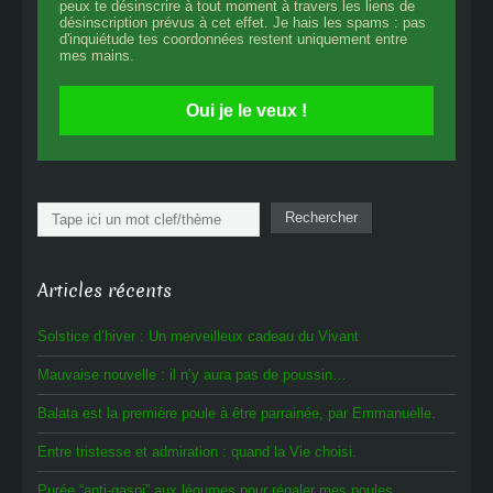
peux te désinscrire à tout moment à travers les liens de
désinscription prévus à cet effet. Je hais les spams : pas
d'inquiétude tes coordonnées restent uniquement entre
mes mains.
Oui je le veux !
Rechercher
Rechercher
Articles récents
Solstice d’hiver : Un merveilleux cadeau du Vivant
Mauvaise nouvelle : il n’y aura pas de poussin…
Balata est la première poule à être parrainée, par Emmanuelle.
Entre tristesse et admiration : quand la Vie choisi.
Purée “anti-gaspi” aux légumes pour régaler mes poules