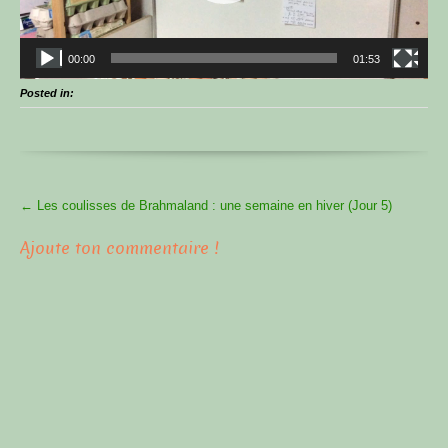
00:00
01:53
Posted in:
More
←
Les coulisses de Brahmaland : une semaine en hiver (Jour 5)
Articles
Ajoute ton commentaire !