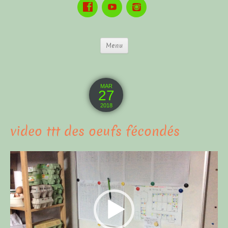
Menu
MAR
27
2018
video ttt des oeufs fécondés
Lecteur
vidéo