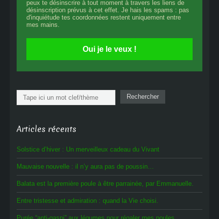
peux te désinscrire à tout moment à travers les liens de
désinscription prévus à cet effet. Je hais les spams : pas
d'inquiétude tes coordonnées restent uniquement entre
mes mains.
Oui je le veux !
Rechercher
Rechercher
Articles récents
Solstice d’hiver : Un merveilleux cadeau du Vivant
Mauvaise nouvelle : il n’y aura pas de poussin…
Balata est la première poule à être parrainée, par Emmanuelle.
Entre tristesse et admiration : quand la Vie choisi.
Purée “anti-gaspi” aux légumes pour régaler mes poules