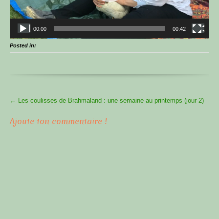
00:00
00:42
Posted in:
More
←
Les coulisses de Brahmaland : une semaine au printemps (jour 2)
Articles
Ajoute ton commentaire !