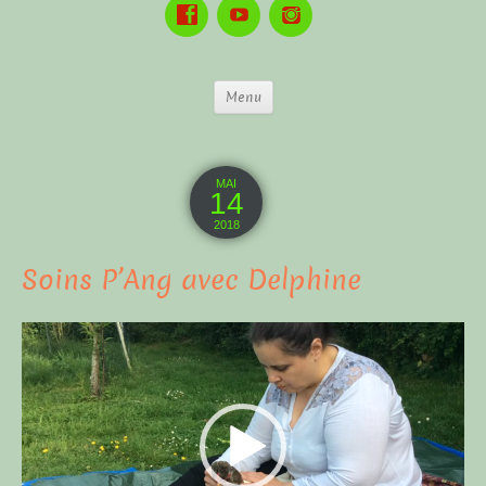
Menu
MAI
14
2018
Soins P’Ang avec Delphine
Lecteur
vidéo