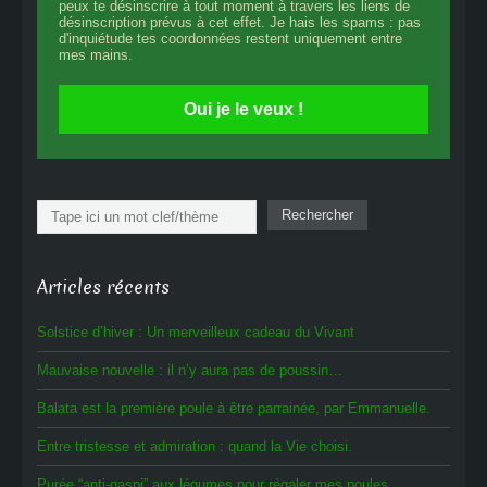
peux te désinscrire à tout moment à travers les liens de
désinscription prévus à cet effet. Je hais les spams : pas
d'inquiétude tes coordonnées restent uniquement entre
mes mains.
Oui je le veux !
Rechercher
Rechercher
Articles récents
Solstice d’hiver : Un merveilleux cadeau du Vivant
Mauvaise nouvelle : il n’y aura pas de poussin…
Balata est la première poule à être parrainée, par Emmanuelle.
Entre tristesse et admiration : quand la Vie choisi.
Purée “anti-gaspi” aux légumes pour régaler mes poules