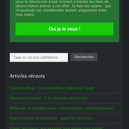
peux te désinscrire à tout moment à travers les liens de
désinscription prévus à cet effet. Je hais les spams : pas
d'inquiétude tes coordonnées restent uniquement entre
mes mains.
Oui je le veux !
Rechercher
Rechercher
Articles récents
Solstice d’hiver : Un merveilleux cadeau du Vivant
Mauvaise nouvelle : il n’y aura pas de poussin…
Balata est la première poule à être parrainée, par Emmanuelle.
Entre tristesse et admiration : quand la Vie choisi.
Purée “anti-gaspi” aux légumes pour régaler mes poules