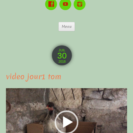
Menu
JUIL
30
2018
video jour1 tom
Lecteur
vidéo