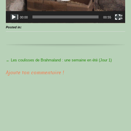
00:00
00:55
Posted in:
More
←
Les coulisses de Brahmaland : une semaine en été (Jour 1)
Articles
Ajoute ton commentaire !