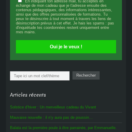
En indiquant ton adresse mail, tu acceptes en
échange de mon cadeau que je t'adresse ensuite des
contenus pédagogiques, des informations intéressantes,
ainsi que des offres personnalisées de formations. Tu
peux te désinscrire à tout moment à travers les liens de
désinscription prévus à cet effet. Je hais les spams : pas
d'inquiétude tes coordonnées restent uniquement entre
mes mains.
Oui je le veux !
Rechercher
Rechercher
Articles récents
Solstice d’hiver : Un merveilleux cadeau du Vivant
Mauvaise nouvelle : il n’y aura pas de poussin…
Balata est la première poule à être parrainée, par Emmanuelle.