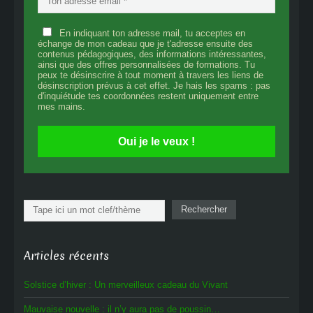
En indiquant ton adresse mail, tu acceptes en
échange de mon cadeau que je t'adresse ensuite des
contenus pédagogiques, des informations intéressantes,
ainsi que des offres personnalisées de formations. Tu
peux te désinscrire à tout moment à travers les liens de
désinscription prévus à cet effet. Je hais les spams : pas
d'inquiétude tes coordonnées restent uniquement entre
mes mains.
Oui je le veux !
Rechercher
Rechercher
Articles récents
Solstice d’hiver : Un merveilleux cadeau du Vivant
Mauvaise nouvelle : il n’y aura pas de poussin…