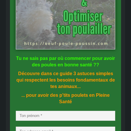
Tu ne sais pas
par où commencer
pour avoir
des
poules en bonne santé
??
Découvre dans ce guide
3 astuces simples
qui respectent les besoins fondamentaux de
tes animaux...
... pour avoir des p'tits poulets en
Pleine
Santé