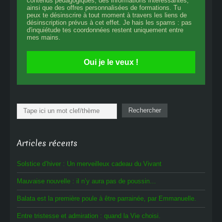
contenus pédagogiques, des informations intéressantes,
ainsi que des offres personnalisées de formations. Tu
peux te désinscrire à tout moment à travers les liens de
désinscription prévus à cet effet. Je hais les spams : pas
d'inquiétude tes coordonnées restent uniquement entre
mes mains.
Oui je le veux !
Rechercher
Rechercher
Articles récents
Solstice d’hiver : Un merveilleux cadeau du Vivant
Mauvaise nouvelle : il n’y aura pas de poussin…
Balata est la première poule à être parrainée, par Emmanuelle.
Entre tristesse et admiration : quand la Vie choisi.