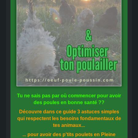
Tu ne sais pas
par où commencer
pour avoir
des
poules en bonne santé
??
Découvre dans ce guide
3 astuces simples
qui respectent les besoins fondamentaux de
tes animaux...
... pour avoir des p'tits poulets en
Pleine