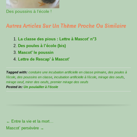
Des poussins à l’école !
Autres Articles Sur Un Thème Proche Ou Similaire
La classe des pious : Lettre à Mascot’ n°3
Des poules à l’école (bis)
Mascot’ le poussin
Lettre de Rescap’ à Mascot’
Tagged with:
conduire une incubation artificielle en classe primaire
,
des poules à
l'école
,
des poussins en classe
,
incubation artificielle à l'école
,
mirage des oeufs
,
mirage oeuf
,
mirer des oeufs
,
premier mirage des oeufs
Posted in:
Un poulailler à l'école
More
←
Entre la vie et la mort…
Articles
Mascot’ persévère
→