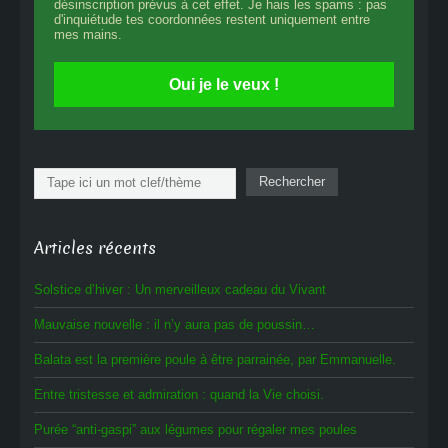
désinscription prévus à cet effet. Je hais les spams : pas
d'inquiétude tes coordonnées restent uniquement entre
mes mains.
Oui je le veux !
Rechercher
Rechercher
Articles récents
Solstice d’hiver : Un merveilleux cadeau du Vivant
Mauvaise nouvelle : il n’y aura pas de poussin…
Balata est la première poule à être parrainée, par Emmanuelle.
Entre tristesse et admiration : quand la Vie choisi.
Purée “anti-gaspi” aux légumes pour régaler mes poules