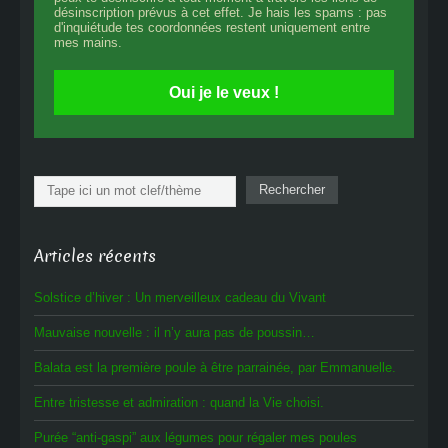
désinscription prévus à cet effet. Je hais les spams : pas
d'inquiétude tes coordonnées restent uniquement entre
mes mains.
Oui je le veux !
Rechercher
Rechercher
Articles récents
Solstice d’hiver : Un merveilleux cadeau du Vivant
Mauvaise nouvelle : il n’y aura pas de poussin…
Balata est la première poule à être parrainée, par Emmanuelle.
Entre tristesse et admiration : quand la Vie choisi.
Purée “anti-gaspi” aux légumes pour régaler mes poules