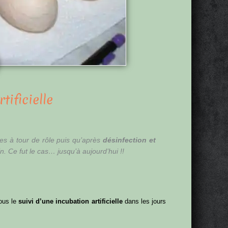
tificielle
tes à tour de rôle puis qu’après
désinfection et
n. Ce fut le cas… jusqu’à aujourd’hui !!
vous le
suivi d’une incubation artificielle
dans les jours