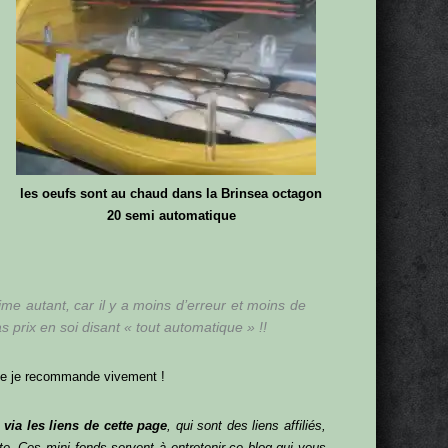
les oeufs sont au chaud dans la Brinsea octagon
20 semi automatique
ime autant, car il y a moins d’erreur et moins de
 prix en soi disant « tout automatique » !!
 que je recommande vivement !
 via les liens de cette page
, qui sont des liens affiliés,
. Ces mini fonds servent à entretenir ce blog qui vous