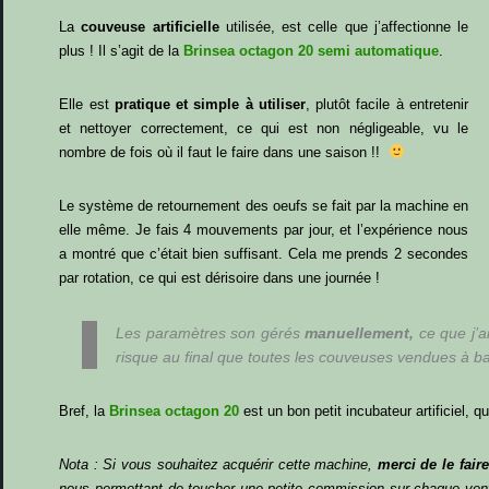
La
couveuse artificielle
utilisée, est celle que j’affectionne le
plus ! Il s’agit de la
Brinsea octagon 20 semi automatique
.
Elle est
pratique et simple à utiliser
, plutôt facile à entretenir
et nettoyer correctement, ce qui est non négligeable, vu le
nombre de fois où il faut le faire dans une saison !!
Le système de retournement des oeufs se fait par la machine en
elle même. Je fais 4 mouvements par jour, et l’expérience nous
a montré que c’était bien suffisant. Cela me prends 2 secondes
par rotation, ce qui est dérisoire dans une journée !
Les paramètres son gérés
manuellement,
ce que j’a
risque au final que toutes les couveuses vendues à bas
Bref, la
Brinsea octagon 20
est un bon petit incubateur artificiel,
Nota : Si vous souhaitez acquérir cette machine,
merci de le faire
nous permettant de toucher une petite commission sur chaque vente