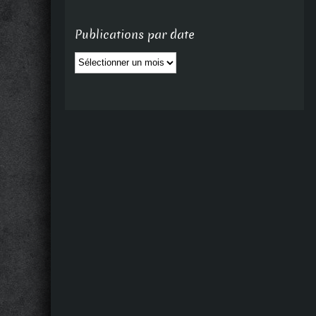
Publications par date
Publications
par
date