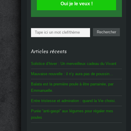
Oui je le veux !
Rechercher
Rechercher
Articles récents
Solstice d’hiver : Un merveilleux cadeau du Vivant
Mauvaise nouvelle : il n’y aura pas de poussin…
Balata est la première poule à être parrainée, par
Emmanuelle.
Entre tristesse et admiration : quand la Vie choisi.
Purée “anti-gaspi” aux légumes pour régaler mes
poules