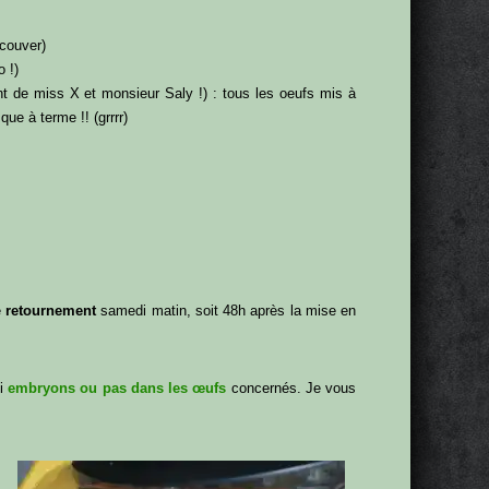
 couver)
o !)
t de miss X et monsieur Saly !) : tous les oeufs mis à
que à terme !! (grrrr)
e
retournement
samedi matin, soit 48h après la mise en
si
embryons ou pas dans les œufs
concernés. Je vous