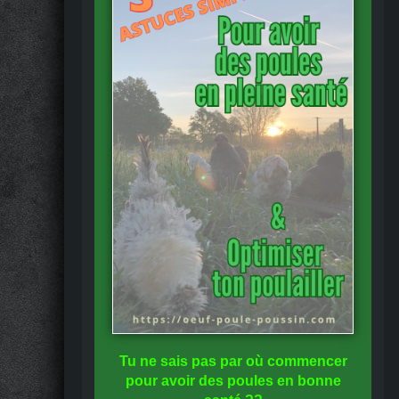
Tu ne sais pas
par où commencer
pour avoir des
poules en bonne