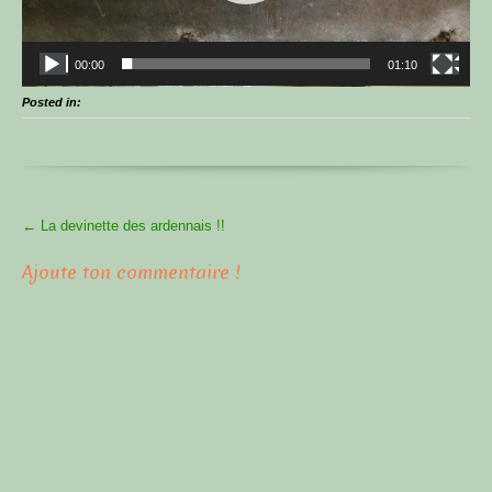
00:00
01:10
Posted in:
More
←
La devinette des ardennais !!
Articles
Ajoute ton commentaire !