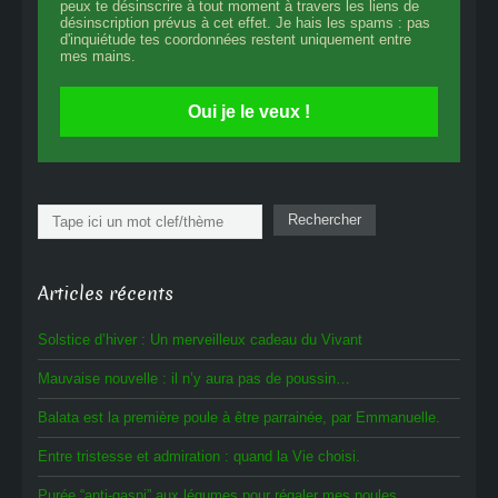
peux te désinscrire à tout moment à travers les liens de
désinscription prévus à cet effet. Je hais les spams : pas
d'inquiétude tes coordonnées restent uniquement entre
mes mains.
Oui je le veux !
Rechercher
Rechercher
Articles récents
Solstice d’hiver : Un merveilleux cadeau du Vivant
Mauvaise nouvelle : il n’y aura pas de poussin…
Balata est la première poule à être parrainée, par Emmanuelle.
Entre tristesse et admiration : quand la Vie choisi.
Purée “anti-gaspi” aux légumes pour régaler mes poules