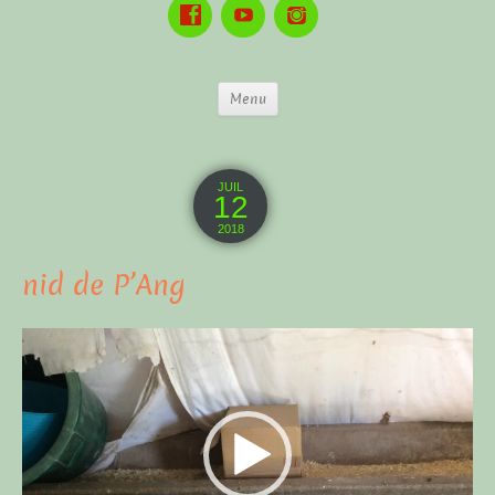
Menu
JUIL
12
2018
nid de P’Ang
Lecteur
vidéo