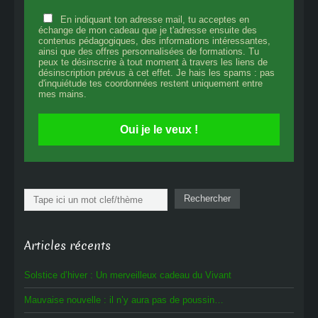
En indiquant ton adresse mail, tu acceptes en
échange de mon cadeau que je t'adresse ensuite des
contenus pédagogiques, des informations intéressantes,
ainsi que des offres personnalisées de formations. Tu
peux te désinscrire à tout moment à travers les liens de
désinscription prévus à cet effet. Je hais les spams : pas
d'inquiétude tes coordonnées restent uniquement entre
mes mains.
Oui je le veux !
Rechercher
Rechercher
Articles récents
Solstice d’hiver : Un merveilleux cadeau du Vivant
Mauvaise nouvelle : il n’y aura pas de poussin…