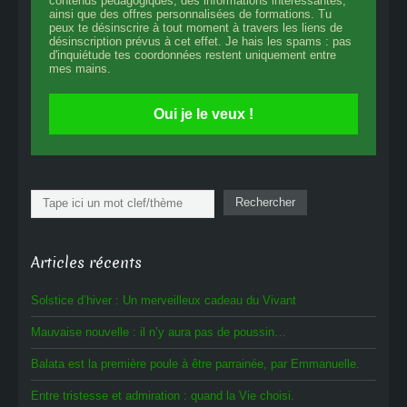
contenus pédagogiques, des informations intéressantes,
ainsi que des offres personnalisées de formations. Tu
peux te désinscrire à tout moment à travers les liens de
désinscription prévus à cet effet. Je hais les spams : pas
d'inquiétude tes coordonnées restent uniquement entre
mes mains.
Oui je le veux !
Rechercher
Rechercher
Articles récents
Solstice d’hiver : Un merveilleux cadeau du Vivant
Mauvaise nouvelle : il n’y aura pas de poussin…
Balata est la première poule à être parrainée, par Emmanuelle.
Entre tristesse et admiration : quand la Vie choisi.