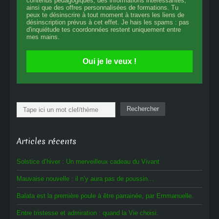
contenus pédagogiques, des informations intéressantes,
ainsi que des offres personnalisées de formations. Tu
peux te désinscrire à tout moment à travers les liens de
désinscription prévus à cet effet. Je hais les spams : pas
d'inquiétude tes coordonnées restent uniquement entre
mes mains.
Oui je le veux !
Rechercher
Rechercher
Articles récents
Solstice d’hiver : Un merveilleux cadeau du Vivant
Mauvaise nouvelle : il n’y aura pas de poussin…
Balata est la première poule à être parrainée, par Emmanuelle.
Entre tristesse et admiration : quand la Vie choisi.