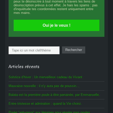
peux te désinscrire à tout moment à travers les liens de
désinscription prévus à cet effet. Je hais les spams : pas
d'inquiétude tes coordonnées restent uniquement entre
mes mains.
Oui je le veux !
Rechercher
Rechercher
Articles récents
Solstice d’hiver : Un merveilleux cadeau du Vivant
Mauvaise nouvelle : il n’y aura pas de poussin…
Balata est la première poule à être parrainée, par Emmanuelle.
Entre tristesse et admiration : quand la Vie choisi.
Purée “anti-gaspi” aux légumes pour régaler mes poules