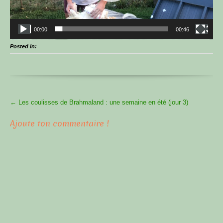
00:00
00:46
Posted in:
More
←
Les coulisses de Brahmaland : une semaine en été (jour 3)
Articles
Ajoute ton commentaire !