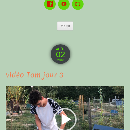
Menu
AOÛT
02
2018
vidéo Tom jour 3
Lecteur
vidéo