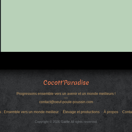
Cocott'Paradise
Progressons ensemble vers un avenir et un monde meilleurs !
---
contact@oeuf-poule-poussin.com
s : Ensemble vers un monde meilleur
Élevage et productions
À propos
Conta
Copyright © 2026 Gaëlle.All rights reserved.