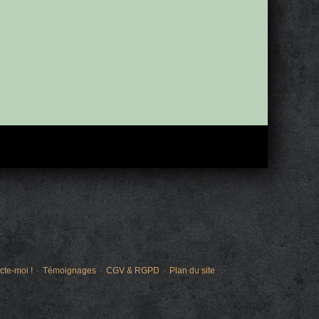
cte-moi !
Témoignages
CGV & RGPD
Plan du site