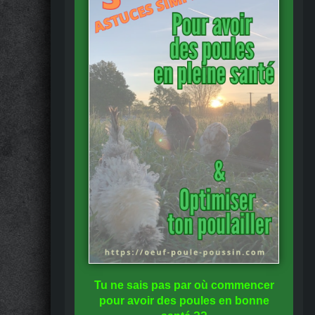
Tu ne sais pas
par où commencer
pour avoir des
poules en bonne