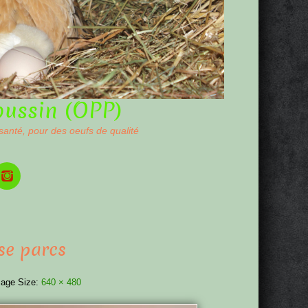
oussin (OPP)
 santé, pour des oeufs de qualité
se parcs
age Size:
640 × 480