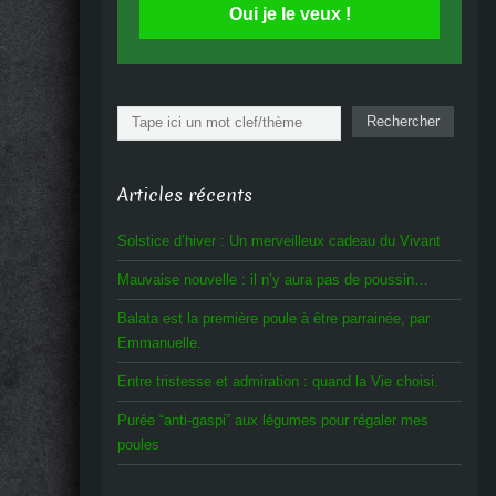
Oui je le veux !
Rechercher
Rechercher
Articles récents
Solstice d’hiver : Un merveilleux cadeau du Vivant
Mauvaise nouvelle : il n’y aura pas de poussin…
Balata est la première poule à être parrainée, par
Emmanuelle.
Entre tristesse et admiration : quand la Vie choisi.
Purée “anti-gaspi” aux légumes pour régaler mes
poules