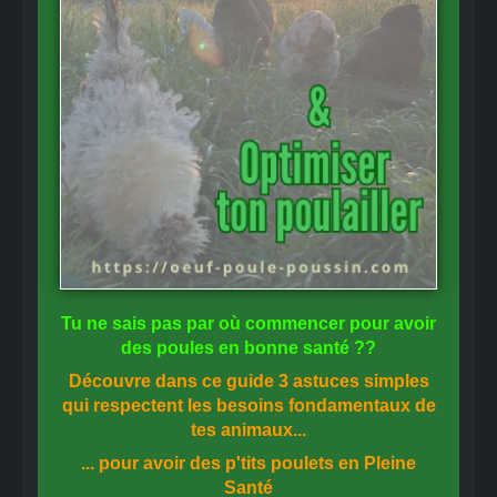
Tu ne sais pas
par où commencer
pour avoir
des
poules en bonne santé
??
Découvre dans ce guide
3 astuces simples
qui respectent les besoins fondamentaux de
tes animaux...
... pour avoir des p'tits poulets en
Pleine
Santé