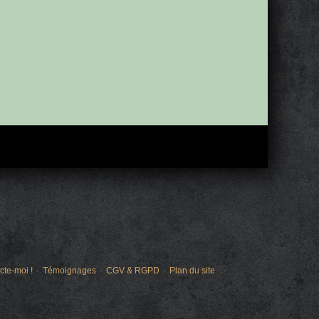
cte-moi !
Témoignages
CGV & RGPD
Plan du site