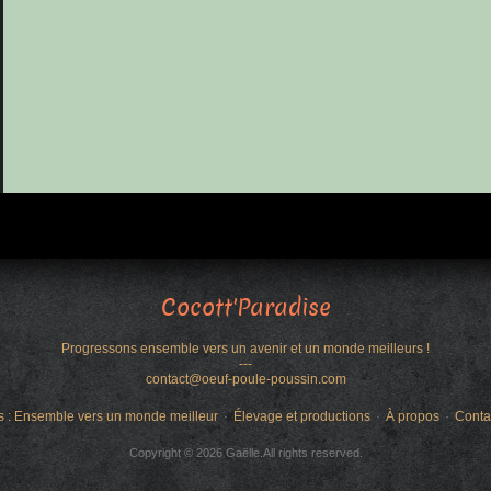
Cocott'Paradise
Progressons ensemble vers un avenir et un monde meilleurs !
---
contact@oeuf-poule-poussin.com
s : Ensemble vers un monde meilleur
Élevage et productions
À propos
Conta
Copyright © 2026 Gaëlle.All rights reserved.