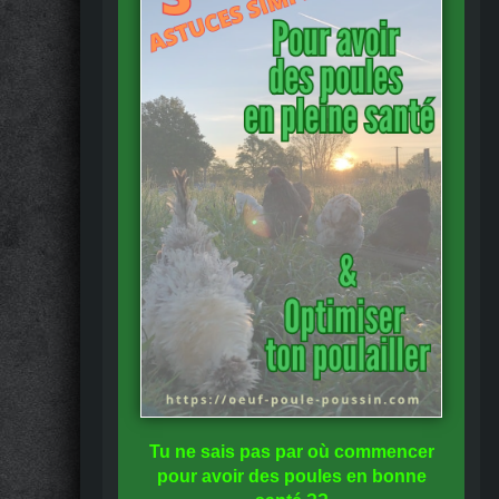
Tu ne sais pas
par où commencer
pour avoir des
poules en bonne