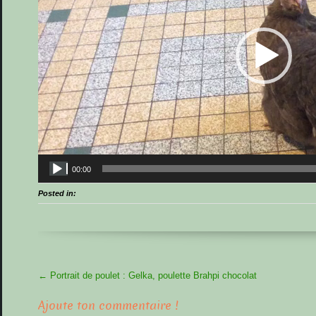
00:00
Posted in:
More
←
Portrait de poulet : Gelka, poulette Brahpi chocolat
Articles
Ajoute ton commentaire !