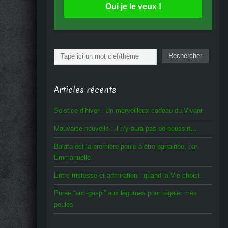
Oui je le veux !
Rechercher
Rechercher
Articles récents
Solstice d’hiver : Un merveilleux cadeau du Vivant
Mauvaise nouvelle : il n’y aura pas de poussin…
Balata est la première poule à être parrainée, par
Emmanuelle.
Entre tristesse et admiration : quand la Vie choisi.
Purée “anti-gaspi” aux légumes pour régaler mes
poules