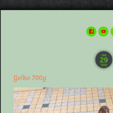
JAN
29
2018
Gelka 700g
Lecteur
vidéo