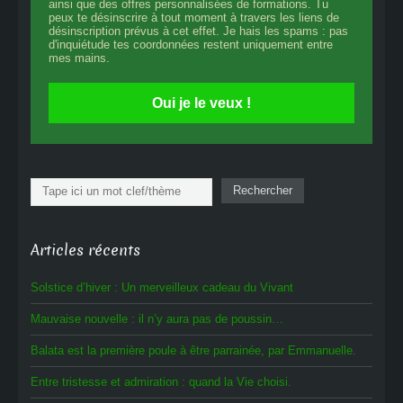
ainsi que des offres personnalisées de formations. Tu
peux te désinscrire à tout moment à travers les liens de
désinscription prévus à cet effet. Je hais les spams : pas
d'inquiétude tes coordonnées restent uniquement entre
mes mains.
Oui je le veux !
Rechercher
Rechercher
Articles récents
Solstice d’hiver : Un merveilleux cadeau du Vivant
Mauvaise nouvelle : il n’y aura pas de poussin…
Balata est la première poule à être parrainée, par Emmanuelle.
Entre tristesse et admiration : quand la Vie choisi.