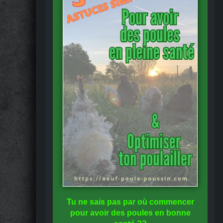
Tu ne sais pas
par où commencer
pour avoir des
poules en bonne