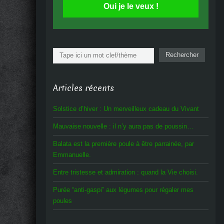
Oui je le veux !
Rechercher
Rechercher
Articles récents
Solstice d’hiver : Un merveilleux cadeau du Vivant
Mauvaise nouvelle : il n’y aura pas de poussin…
Balata est la première poule à être parrainée, par
Emmanuelle.
Entre tristesse et admiration : quand la Vie choisi.
Purée “anti-gaspi” aux légumes pour régaler mes
poules