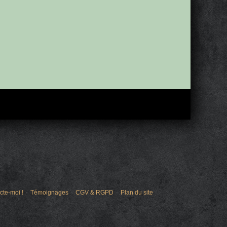
cte-moi !
Témoignages
CGV & RGPD
Plan du site