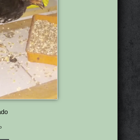
ado
o