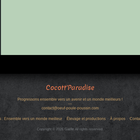
Cocott'Paradise
Progressons ensemble vers un avenir et un monde meilleurs !
---
contact@oeuf-poule-poussin.com
s : Ensemble vers un monde meilleur
Élevage et productions
À propos
Conta
Copyright © 2026 Gaëlle.All rights reserved.