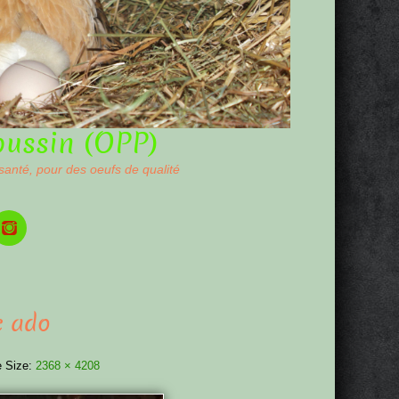
oussin (OPP)
 santé, pour des oeufs de qualité
c ado
 Size:
2368 × 4208